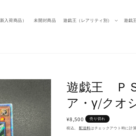
新入荷商品）
未開封商品
遊戯王（レアリティ別）
遊戯
遊戯王 Ｐ
ア・γ/クオ
通
¥8,500
売り切れ
常
税込。
配送料
はチェックアウト時に計
価