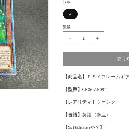
状態
格
バ
A
リ
エ
ー
数量
数
シ
ョ
量
ン
遊
遊
は
売
戯
戯
り
切
王
王
れ
売り
Ｐ
Ｐ
て
い
Ｓ
Ｓ
る
か
Ｙ
Ｙ
【商品名】
ＰＳＹフレームギア
販
フ
売
フ
で
【型番】
CR06-AE094
レ
レ
き
ま
ー
ー
せ
【レアリティ】
クオシク
ん
ム
ム
ギ
ギ
【言語】
英語（泰亜）
ア・
ア・
γ/
γ/
【1stEditionか？】
-