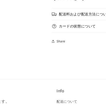
ク
ク
オ
オ
シ
シ
配送料および配送方法につ
ク/
ク/
英
英
カードの状態について
語/
語/
泰
泰
亜
亜
Share
版
版
の
の
数
数
量
量
を
を
減
増
ら
や
す
す
Info
ます。
配送について