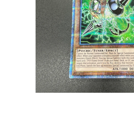
モ
ー
ダ
ル
で
メ
デ
ィ