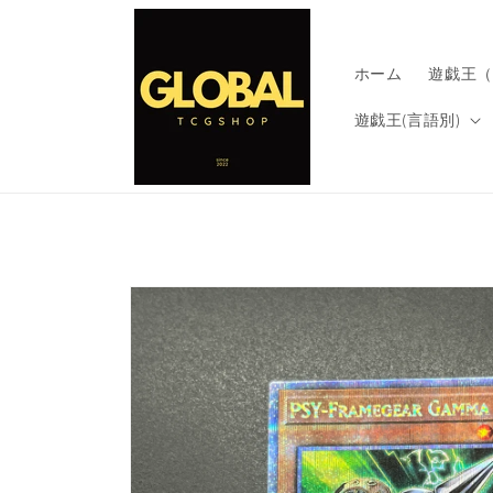
コンテ
ンツに
進む
ホーム
遊戯王（
遊戯王(言語別)
商品情
報にス
キップ