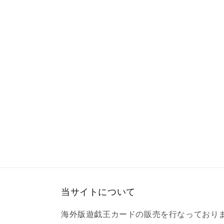
ア
(1)
を
開
く
当サイトについて
海外版遊戯王カードの販売を行なっており