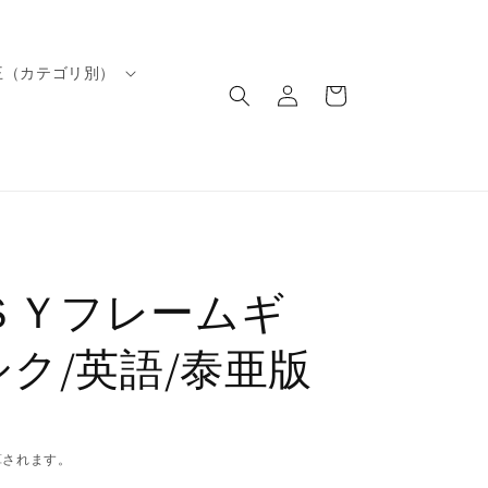
ロ
カ
王（カテゴリ別）
グ
ー
イ
ト
ン
ＳＹフレームギ
シク/英語/泰亜版
算されます。