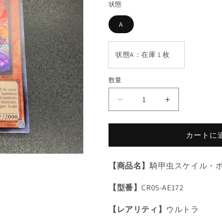
状態
格
A
状態A：在庫 1 枚
数量
数
量
遊
遊
戯
戯
王
王
カートに
騎
騎
甲
甲
虫
虫
【商品名】
騎甲虫スケイル・
ス
ス
【型番】
CR05-AE172
ケ
ケ
イ
イ
【レアリティ】
ウルトラ
ル・
ル・