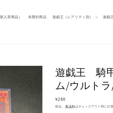
新入荷商品）
未開封商品
遊戯王（レアリティ別）
遊戯
遊戯王 騎
ム/ウルトラ
通
¥280
常
税込。
配送料
はチェックアウト時に計
価