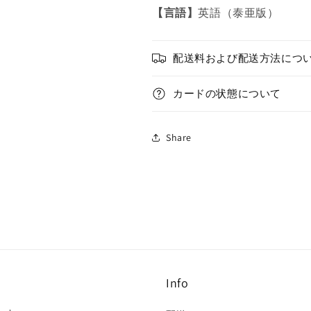
ボ
ボ
【言語】
英語（泰亜版）
ム/
ム/
ウ
ウ
ル
ル
配送料および配送方法につ
ト
ト
ラ/
ラ/
カードの状態について
英
英
語/
語/
泰
泰
Share
亜
亜
版
版
の
の
数
数
量
量
を
を
減
増
ら
や
Info
す
す