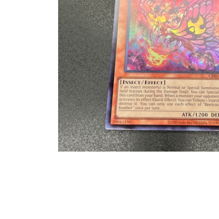
モ
ー
ダ
ル
で
メ
デ
ィ