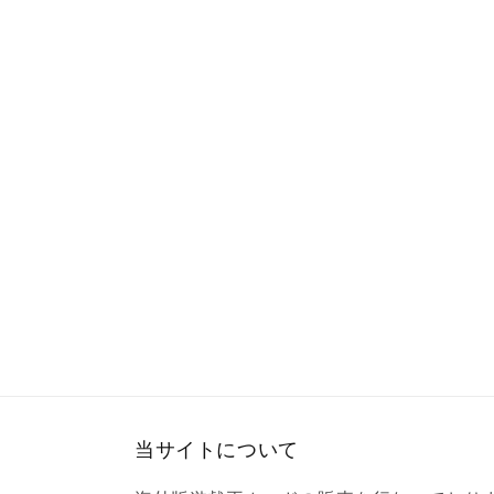
ア
(1)
を
開
く
当サイトについて