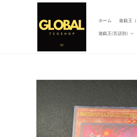
コンテ
ンツに
進む
ホーム
遊戯王（
遊戯王(言語別)
商品情
報にス
キップ