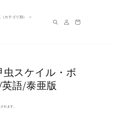
ロ
カ
王（カテゴリ別）
グ
ー
イ
ト
ン
甲虫スケイル・ボ
/英語/泰亜版
算されます。