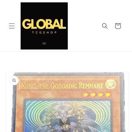
コンテ
ンツに
進む
カ
ー
ト
商品情
報にス
キップ