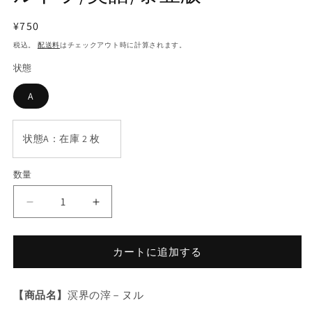
メ
デ
通
¥750
ィ
常
ア
税込。
配送料
はチェックアウト時に計算されます。
(1)
価
状態
を
格
開
く
A
状態A：在庫 2 枚
数量
数
量
遊
遊
戯
戯
王
王
カートに追加する
溟
溟
界
界
の
の
【商品名】
溟界の滓－ヌル
滓
滓