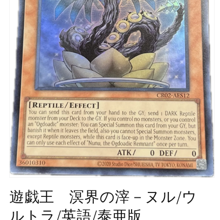
モ
ー
遊戯王 溟界の滓－ヌル/ウ
ダ
ル
ルトラ/英語/泰亜版
で