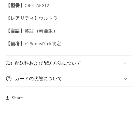
【型番】
CR02-AES12
－
－
ヌ
ヌ
【レアリティ】
ウルトラ
ル/
ル/
ウ
ウ
【言語】
英語（泰亜版）
ル
ル
ト
ト
【備考】
+1BonusPack限定
ラ/
ラ/
英
英
配送料および配送方法について
語/
語/
泰
泰
カードの状態について
亜
亜
版
版
の
の
Share
数
数
量
量
を
を
減
増
ら
や