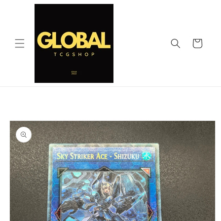
コンテ
ンツに
進む
カ
ー
ト
商品情
報にス
キップ