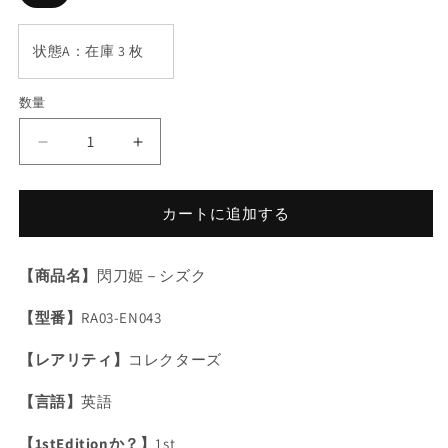
状態A：在庫 3 枚
数量
数
量
遊
遊
戯
戯
王
王
カートに追加する
閃
閃
刀
刀
姫
姫
【商品名】
閃刀姫－シズク
－
－
【型番】
RA03-EN043
シ
シ
ズ
ズ
【レアリティ】
コレクターズ
ク/
ク/
コ
コ
【言語】
英語
レ
レ
ク
ク
【1stEditionか？】
1st