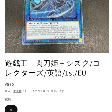
モ
ー
遊戯王 閃刀姫－シズク/コ
ダ
ル
レクターズ/英語/1st/EU
で
メ
デ
通
¥580
ィ
常
ア
税込。
配送料
はチェックアウト時に計算されます。
(1)
価
状態
を
格
開
く
A