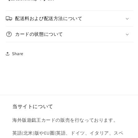
タ
タ
ー
ー
配送料および配送方法について
ズ/
ズ/
英
英
カードの状態について
語/1st/EU
語/1st/EU
の
の
数
数
Share
量
量
を
を
減
増
ら
や
す
す
当サイトについて
海外版遊戯王カードの販売を行なっております。
英語(北米)版やEU圏(英語、ドイツ、イタリア、スペ