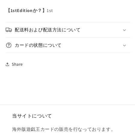
ス/
ス/
コ
コ
【1stEditionか？】
1st
レ
レ
ク
ク
配送料および配送方法について
タ
タ
ー
ー
カードの状態について
ズ/
ズ/
英
英
語/1st/EU
語/1st/EU
Share
版
版
の
の
数
数
量
量
を
を
減
増
ら
や
当サイトについて
す
す
海外版遊戯王カードの販売を行なっております。