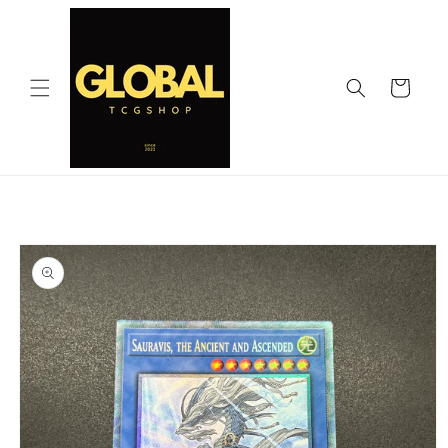
コンテ
ンツに
進む
カ
ー
ト
商品情
報にス
キップ