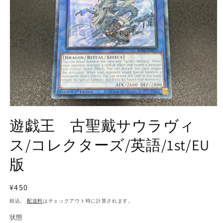
モ
ー
遊戯王 古聖戴サウラヴィ
ダ
ル
ス/コレクターズ/英語/1st/EU
で
メ
版
デ
ィ
ア
通
¥450
(1)
を
常
税込。
配送料
はチェックアウト時に計算されます。
開
価
く
状態