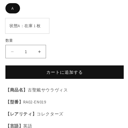
格
A
状態A：在庫 1 枚
数量
数
量
遊
遊
戯
戯
王
王
カートに追加する
古
古
聖
聖
戴
戴
【商品名】
古聖戴サウラヴィス
サ
サ
【型番】
RA02-EN019
ウ
ウ
ラ
ラ
【レアリティ】
コレクターズ
ヴ
ヴ
ィ
ィ
【言語】
英語