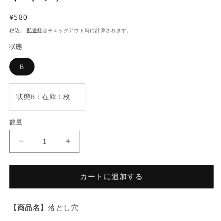
し
た
通
¥580
常
税込。
配送料
はチェックアウト時に計算されます。
価
状態
格
B
状態B：在庫 1 枚
数量
数
量
遊
遊
戯
戯
王
王
カートに追加する
落
落
と
と
し
し
【商品名】
落とし穴
穴/
穴/