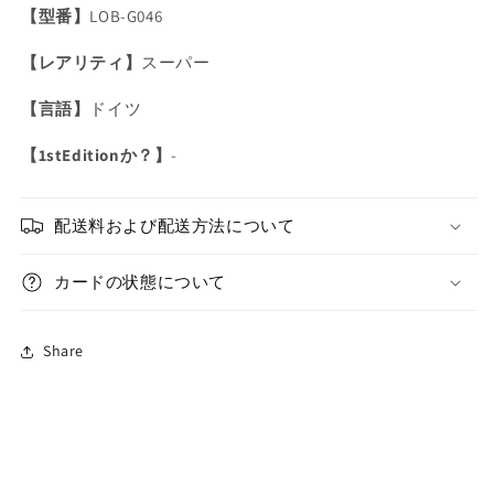
【型番】
LOB-G046
ス
ス
ー
ー
【レアリティ】
スーパー
パ
パ
ー/
ー/
【言語】
ドイツ
ド
ド
イ
イ
【1stEditionか？】
-
ツ/EU
ツ/EU
の
の
配送料および配送方法について
数
数
量
量
カードの状態について
を
を
減
増
ら
や
Share
す
す