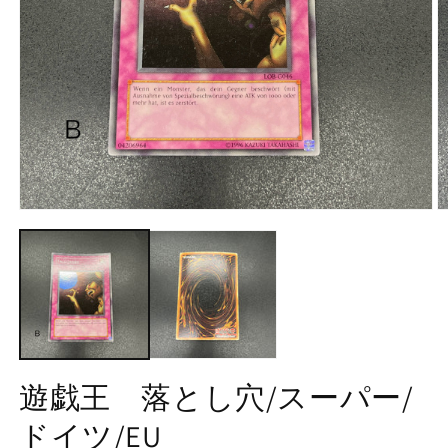
で
画
像
(1)
が
利
用
で
モ
き
ー
ダ
る
ル
よ
で
メ
う
デ
に
ィ
ア
な
(1)
(2
遊戯王 落とし穴/スーパー/
を
り
開
ま
ドイツ/EU
く