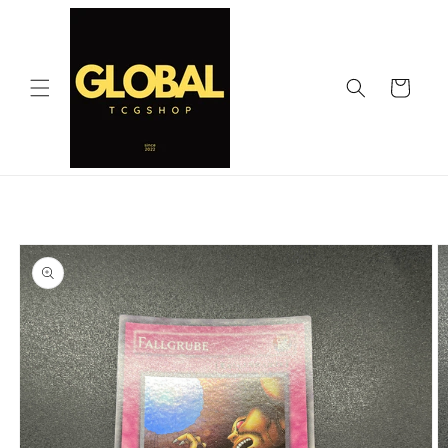
コンテ
ンツに
進む
カ
ー
ト
商品情
ギ
報にス
ャ
キップ
ラ
リ
ー
ビ
ュ
ー