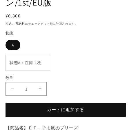
ン/1st/EU版
し
た
通
¥6,800
常
税込。
配送料
はチェックアウト時に計算されます。
価
状態
格
A
状態A：在庫 1 枚
数量
数
量
遊
遊
戯
戯
王
王
カートに追加する
Ｂ
Ｂ
Ｆ
Ｆ
－
－
【商品名】
ＢＦ－そよ風のブリーズ