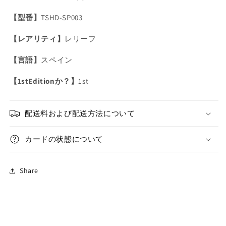
そ
そ
【型番】
TSHD-SP003
よ
よ
風
風
【レアリティ】
レリーフ
の
の
ブ
ブ
【言語】
スペイン
リ
リ
ー
ー
【1stEditionか？】
1st
ズ/
ズ/
レ
レ
配送料および配送方法について
リ
リ
ー
ー
カードの状態について
フ/
フ/
ス
ス
ペ
ペ
Share
イ
イ
ン/1st/EU
ン/1st/EU
版
版
の
の
数
数