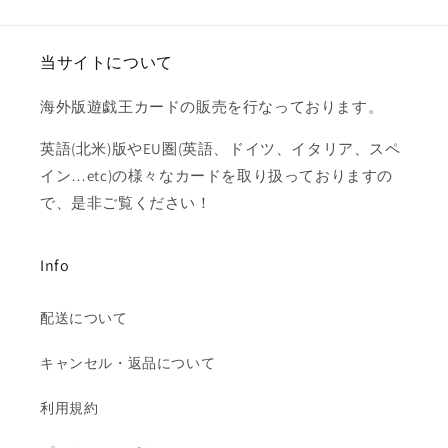
量
量
を
を
当サイトについて
減
増
ら
や
海外版遊戯王カードの販売を行なっております。
す
す
英語(北米)版やEU圏(英語、ドイツ、イタリア、スペ
イン…etc)の様々なカードを取り扱っておりますの
で、是非ご覧ください！
Info
配送について
キャンセル・返品について
利用規約