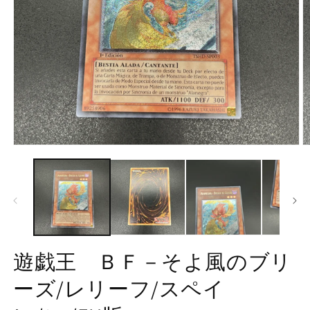
で
画
像
(1)
が
利
用
で
モ
き
ー
ダ
る
ル
よ
で
メ
う
デ
に
ィ
ア
遊戯王 ＢＦ－そよ風のブリ
な
(1)
(2
を
り
ーズ/レリーフ/スペイ
開
ま
く