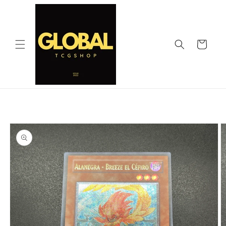
コンテ
ンツに
進む
カ
ー
ト
商品情
ギ
報にス
ャ
キップ
ラ
リ
ー
ビ
ュ
ー