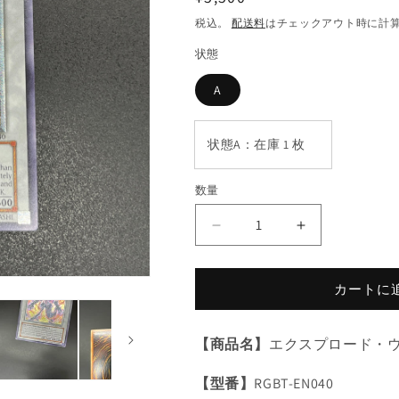
常
税込。
配送料
はチェックアウト時に計
価
状態
格
A
状態A：在庫 1 枚
数量
数
量
遊
遊
戯
戯
王
王
カートに
エ
エ
ク
ク
ス
ス
【商品名】
エクスプロード・
プ
プ
【型番】
RGBT-EN040
ロ
ロ