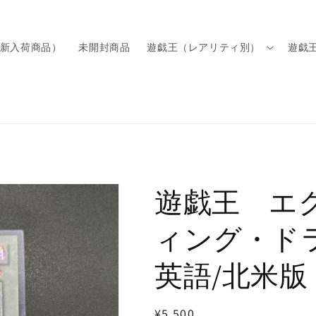
新入荷商品）
未開封商品
遊戯王（レアリティ別）
遊戯
遊戯王 エ
ィング・ドラ
英語/北米版
通
¥5,500