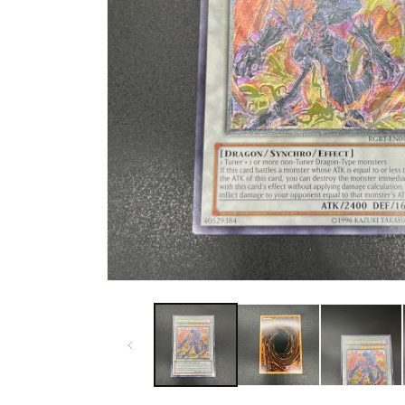
ー
で
画
像
(1)
が
利
用
で
き
る
モ
よ
ー
ダ
う
ル
に
で
メ
な
デ
り
ィ