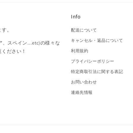
の
の
数
数
Info
量
量
を
を
ます。
配送について
減
増
ら
や
キャンセル・返品について
ア、スペイン…etc)の様々な
す
す
覧ください！
利用規約
プライバシーポリシー
特定商取引法に関する表記
お問い合わせ
連絡先情報