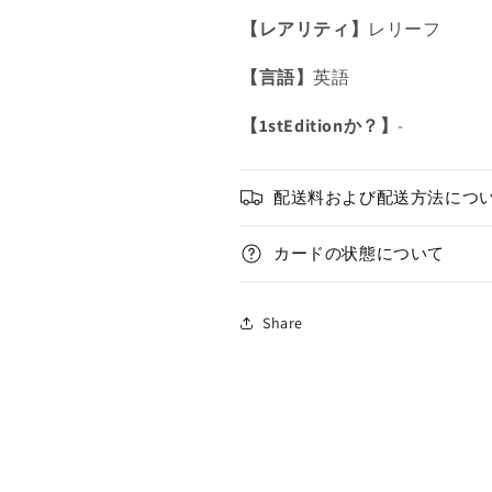
ー
ー
【レアリティ】
レリーフ
ド・
ド・
ウ
ウ
【言語】
英語
ィ
ィ
ン
ン
【1stEditionか？】
-
グ・
グ・
ド
ド
ラ
ラ
配送料および配送方法につ
ゴ
ゴ
ン/
ン/
カードの状態について
レ
レ
リ
リ
Share
ー
ー
フ/
フ/
英
英
語/
語/
北
北
米
米
版
版