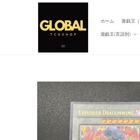
コンテ
ンツに
進む
ホーム
遊戯王（
遊戯王(言語別)
商品情
ギ
報にス
ャ
キップ
ラ
リ
ー
ビ
ュ