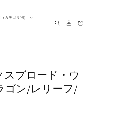
ロ
カ
王（カテゴリ別）
グ
ー
イ
ト
ン
クスプロード・ウ
ゴン/レリーフ/