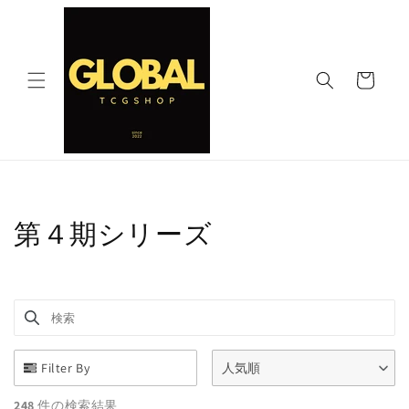
コンテ
ンツに
進む
カ
ー
ト
コ
第４期シリーズ
レ
ク
検索
Use this input to search products in this collection.
シ
ョ
Filter By
人気順
248
件の検索結果